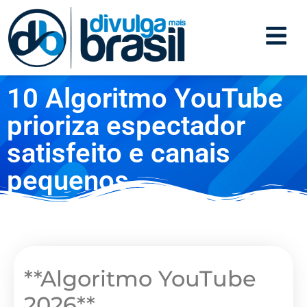
10 Algoritmo YouTube
prioriza espectador
satisfeito e canais
pequenos
**Algoritmo YouTube
2026**