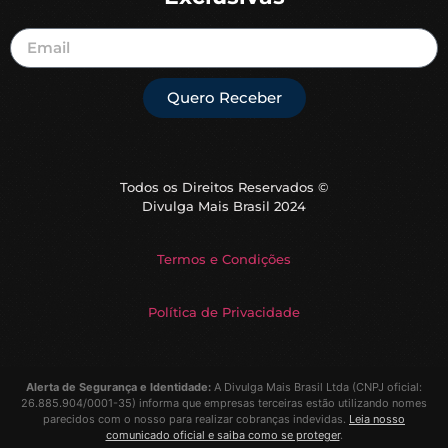
Quero Receber
Todos os Direitos Reservados ©
Divulga Mais Brasil 2024
Termos e Condições
Política de Privacidade
Alerta de Segurança e Identidade:
A
Divulga Mais Brasil Ltda
(CNPJ oficial:
26.885.904/0001-35) informa que empresas terceiras estão utilizando nomes
parecidos com o nosso para realizar cobranças indevidas.
Leia nosso
comunicado oficial e saiba como se proteger
.