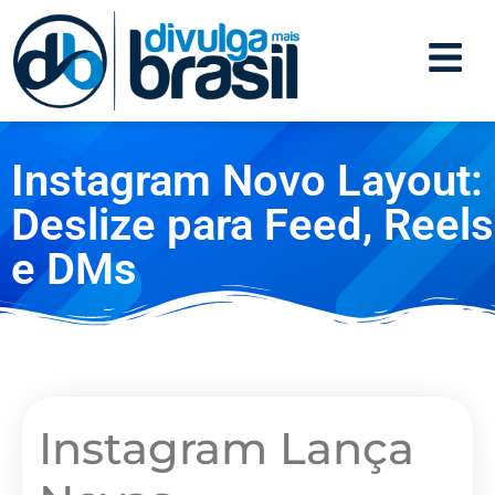
Instagram Novo Layout:
Deslize para Feed, Reels
e DMs
Instagram Lança