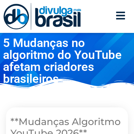
5 Mudanças no
algoritmo do YouTube
afetam criadores
brasileiros
**Mudanças Algoritmo
YouTube 2026**