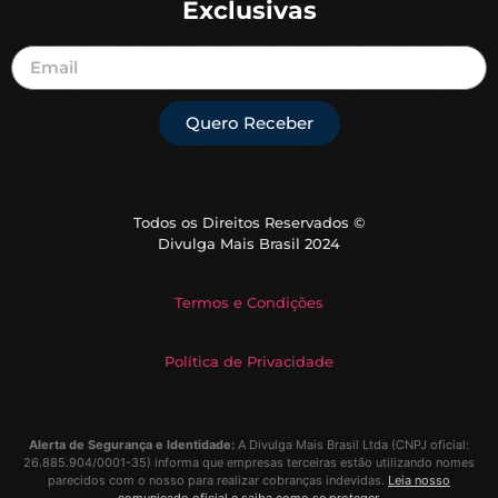
Exclusivas
Quero Receber
Todos os Direitos Reservados ©
Divulga Mais Brasil 2024
Termos e Condições
Política de Privacidade
Alerta de Segurança e Identidade:
A
Divulga Mais Brasil Ltda
(CNPJ oficial:
26.885.904/0001-35) informa que empresas terceiras estão utilizando nomes
parecidos com o nosso para realizar cobranças indevidas.
Leia nosso
comunicado oficial e saiba como se proteger
.