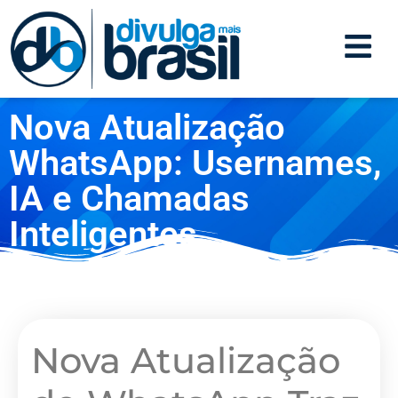
Nova Atualização
WhatsApp: Usernames,
IA e Chamadas
Inteligentes
Nova Atualização