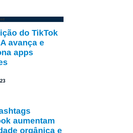
zed
bição do TikTok
A avança e
ona apps
es
023
ashtags
ook aumentam
idade orgânica e