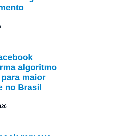
mento
6
acebook
orma algoritmo
 para maior
e no Brasil
026