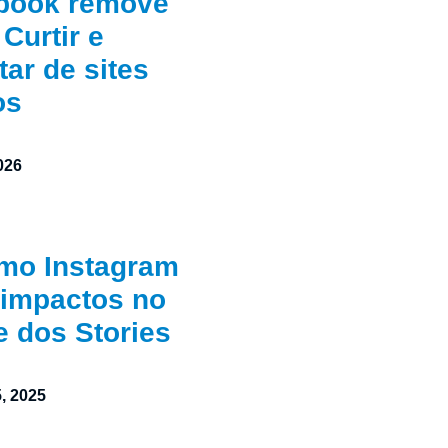
book remove
Curtir e
ar de sites
os
026
tmo Instagram
 impactos no
e dos Stories
, 2025