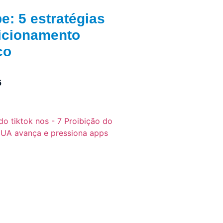
e: 5 estratégias
icionamento
co
6