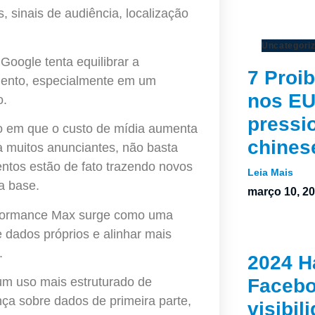
 sinais de audiência, localização
Uncategori
 Google tenta equilibrar a
7 Proi
mento, especialmente em um
nos EU
o.
pressi
o em que o custo de mídia aumenta
chines
a muitos anunciantes, não basta
entos estão de fato trazendo novos
Leia Mais
a base.
março 10, 2
erformance Max surge como uma
e dados próprios e alinhar mais
.
2024 H
m uso mais estruturado de
Faceb
a sobre dados de primeira parte,
visibil