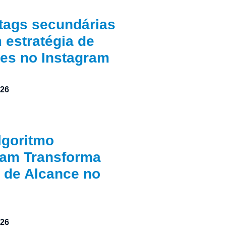
tags secundárias
estratégia de
res no Instagram
026
lgoritmo
ram Transforma
 de Alcance no
026