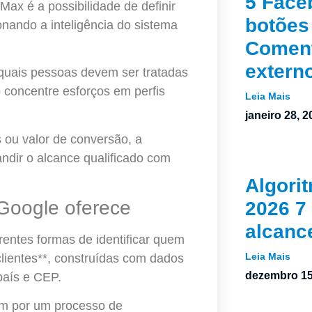
5 Face
ax é a possibilidade de definir
botões 
onando a inteligência do sistema
Coment
extern
 quais pessoas devem ser tratadas
o concentre esforços em perfis
Leia Mais
janeiro 28, 2
ou valor de conversão, a
ndir o alcance qualificado com
Algori
Google oferece
2026 7
alcanc
rentes formas de identificar quem
Leia Mais
clientes**, construídas com dados
dezembro 15
país e CEP.
am por um processo de