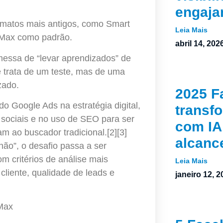
engaja
ormatos mais antigos, como Smart
Leia Mais
 Max como padrão.
abril 14, 202
messa de “levar aprendizados” de
e trata de um teste, mas de uma
zado.
2025 F
 do Google Ads na estratégia digital,
transf
sociais e no uso de SEO para ser
com IA
m ao buscador tradicional.[2][3]
alcanc
ão”, o desafio passa a ser
m critérios de análise mais
Leia Mais
cliente, qualidade de leads e
janeiro 12, 2
 Max