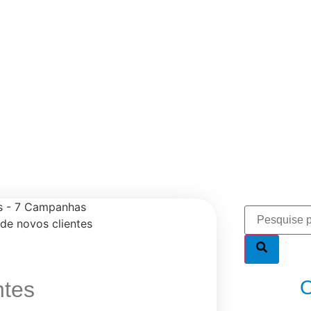
nce Max focam aquisiçã
O
ntes