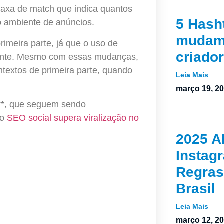
axa de match que indica quantos
5 Hash
o ambiente de anúncios.
mudam 
imeira parte, já que o uso de
criado
mente. Mesmo com essas mudanças,
extos de primeira parte, quando
Leia Mais
março 19, 2
o**, que seguem sendo
co
SEO social supera viralização no
2025 A
Instag
Regras
Brasil
Leia Mais
março 12, 2