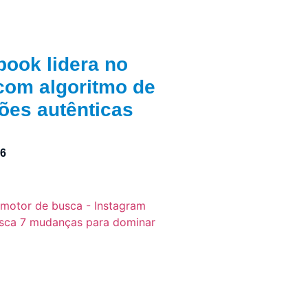
book lidera no
 com algoritmo de
ções autênticas
26