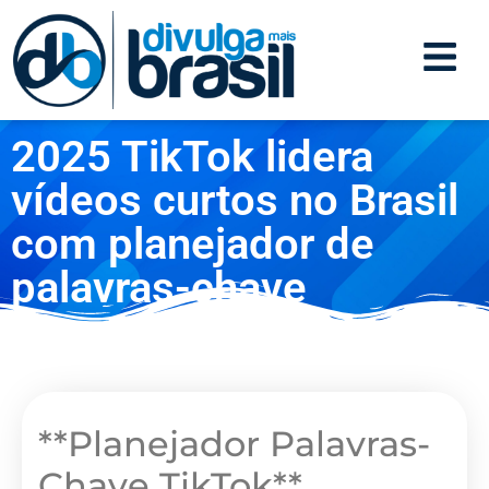
2025 TikTok lidera
vídeos curtos no Brasil
com planejador de
palavras-chave
**Planejador Palavras-
Chave TikTok**