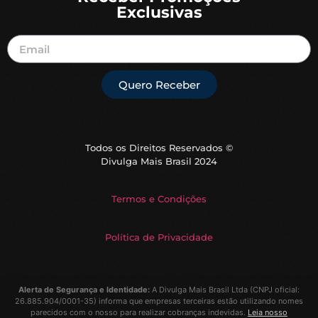
Exclusivas
Quero Receber
Todos os Direitos Reservados ©
Divulga Mais Brasil 2024
Termos e Condições
Política de Privacidade
Alerta de Segurança e Identidade:
A
Divulga Mais Brasil Ltda
(CNPJ oficial:
26.885.904/0001-35) informa que empresas terceiras estão utilizando nomes
parecidos com o nosso para realizar cobranças indevidas.
Leia nosso