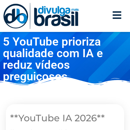
5 YouTube prioriza
qualidade com IA e
reduz vídeos
preguiçosos
**YouTube IA 2026**